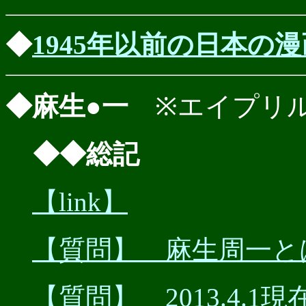
◆
1945年以前の日本の漫
◆麻生●一
※エイプリル
◆◆総記
【link】
【質問】 麻生周一と
【質問】 2013.4.