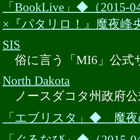
「BookLive」◆（2015
×『パタリロ！』魔夜峰
SIS
俗に言う「MI6」公式
North Dakota
ノースダコタ州政府公
「エブリスタ」◆ 魔夜
「ぐるなび」◆（2015-