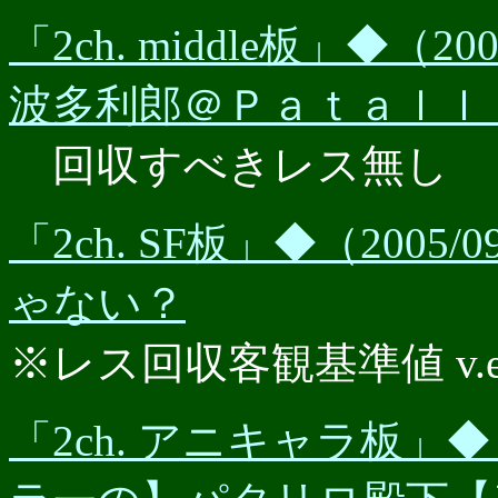
「2ch. middle板」◆（2
波多利郎＠Ｐａｔａｌｌｉ
回収すべきレス無し
「2ch. SF板」◆（200
ゃない？
※レス回収客観基準値 v.e.r.
「2ch. アニキャラ板」◆（