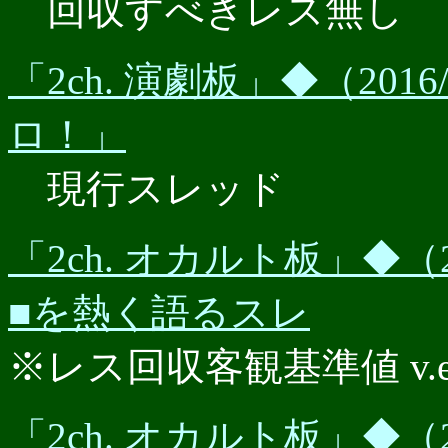
回収すべきレス無し
「2ch. 演劇板」◆（201
ロ！」
現行スレッド
「2ch. オカルト板」◆（2
■を熱く語るスレ
※レス回収客観基準値 v.e.r.
「2ch. オカルト板」◆（2