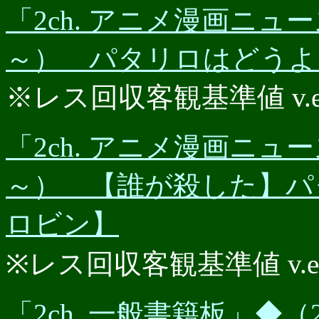
「2ch. アニメ漫画ニュース
～） パタリロはどうよ
※レス回収客観基準値 v.e.r.
「2ch. アニメ漫画ニュース
～） 【誰が殺した】パタ
ロビン】
※レス回収客観基準値 v.e.r.
「2ch. 一般書籍板」◆（2