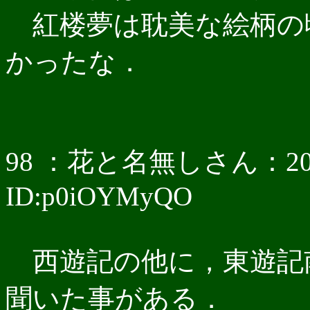
紅楼夢は耽美な絵柄の
かったな．
98 ：花と名無しさん：2017/05
ID:p0iOYMyQO
西遊記の他に，東遊記
聞いた事がある．