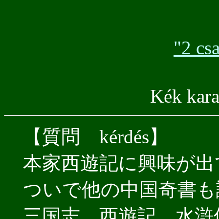
"2 cs
Kék karak
【質問 kérdés】
本家西遊記に興味が出
ついで他の中国奇書も
三国志，西遊記，水滸