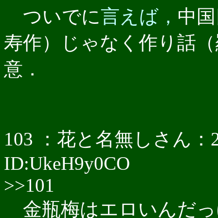
ついでに
言えば，
中国
寿作）じゃなく作り話（
意．
103 ：花と名無しさん：2017/0
ID:UkeH9y0CO
>>101
金瓶梅はエロいんだっ