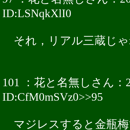
ID:LSNqkXlI0
それ，リアル三蔵じゃ
101 ：花と名無しさん：2017/0
ID:CfM0mSVz0>>95
マジレスすると金瓶梅