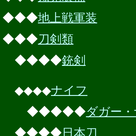
◆◆◆
地上戦軍装
◆◆◆
刀剣類
◆◆◆◆
銃剣
◆◆◆◆
ナイフ
◆◆◆◆◆
ダガー・
◆◆◆◆
日本刀