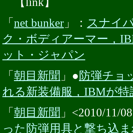
【link】
「
net bunker
」：
スナイ
ク・ボディアーマー，IB
ット・ジャパン
「
朝目新聞
」●
防弾チョ
れる新装備服，IBMが特許
「
朝目新聞
」<2010/11/0
った防弾用具と撃ち込ま