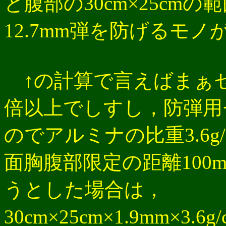
と腹部の30cm×25cmの
12.7mm弾を防げるモ
↑の計算で言えばまぁセ
倍以上でしすし，防弾用
のでアルミナの比重3.6g
面胸腹部限定の距離10
うとした場合は，
30cm×25cm×1.9mm×3.6g