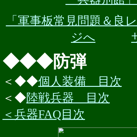
「軍事板常見問題＆良
ジへ
◆◆◆防弾
＜◆◆
個人装備 目次
＜◆
陸戦兵器 目次
＜兵器FAQ目次