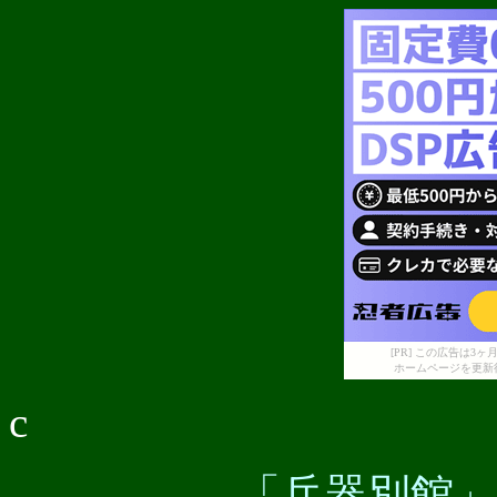
[PR] この広告は
ホームページを更新
c
「兵器別館