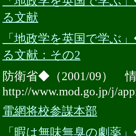
「地政学を英国で学ぶ」◆（2
る文献
「地政学を英国で学ぶ」◆（2
る文献：その2
防衛省◆（2001/09）
http://www.mod.go.jp/j/app
電網将校参謀本部
「暇は無味無臭の劇薬」◆（