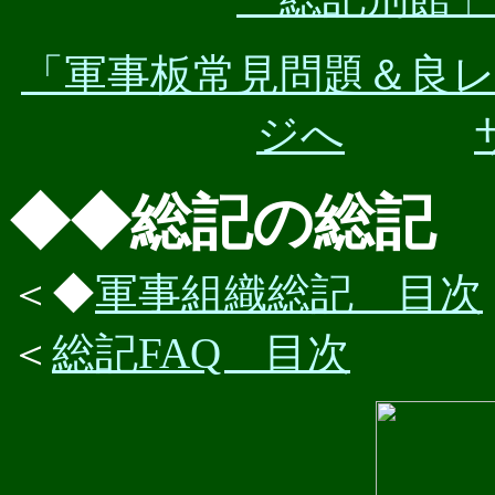
「軍事板常見問題＆良
ジへ
◆◆総記の総記
＜◆
軍事組織総記 目次
＜
総記FAQ 目次