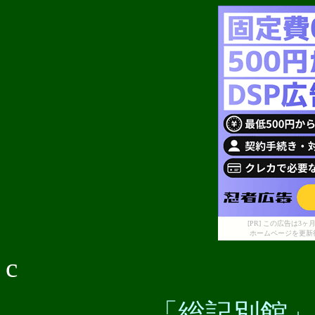
[PR] この広告は
ホームページを更新
c
「総記別館