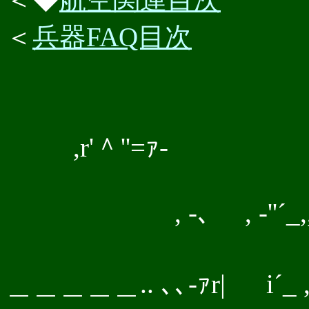
＜
兵器FAQ目次
,r'＾''=ｧ-
, -､ , -''´_,,r 
＿＿＿＿＿.. ､､-ｧr| i´_ ,