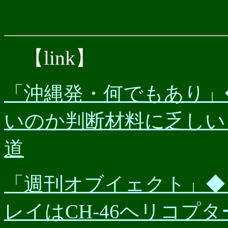
【link】
「沖縄発・何でもあり」◆（
いのか判断材料に乏しい
道
「週刊オブイェクト」◆（20
レイはCH-46ヘリコプ