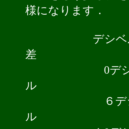
様になります．
デシベル
差 
0デシ
ル 
６デシ
ル 