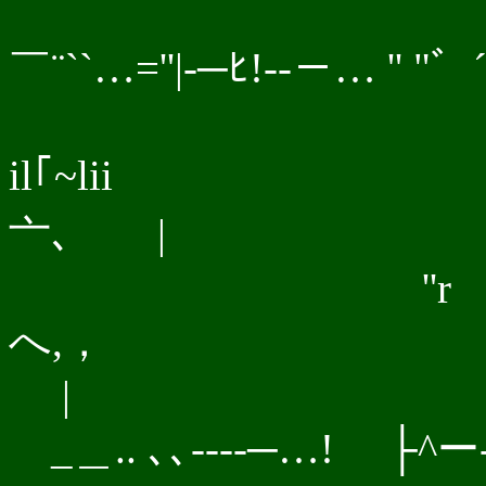
￣¨``…=''|-─ﾋ!--－… '' "゛
il｢~
亠､ |
''r
へ,，
|
_＿.. ､､---‐─…