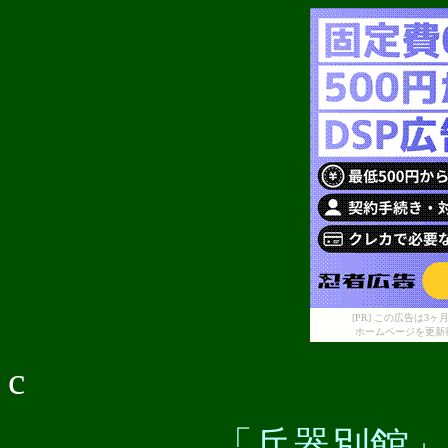
[PR] この広告は
ホームページを更新
c
「兵器別館