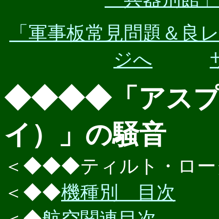
「軍事板常見問題＆良
ジへ
◆◆◆◆「アス
イ）」の騒音
＜◆◆◆ティルト・ロー
＜◆◆
機種別 目次
＜◆
航空関連目次