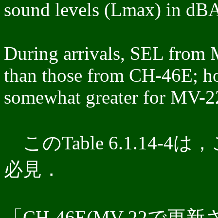
sound levels (Lmax) in dBA
During arrivals, SEL from 
than those from CH-46E; h
somewhat greater for MV-22
このTable 6.1.14
必見．
「CH-46E(MV-22で