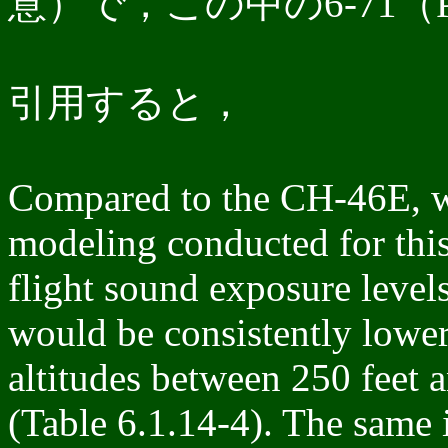
意）で，この中の6-71（
引用すると，
Compared to the CH-46E, wh
modeling conducted for this
flight sound exposure lev
would be consistently lowe
altitudes between 250 feet 
(Table 6.1.14-4). The same