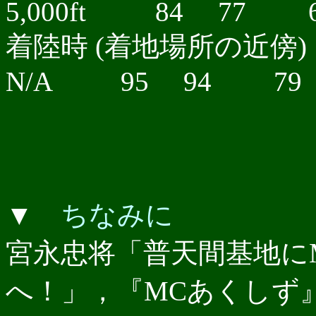
5,000ft 84 77 
着陸時 (着地場所の近傍)
N/A 95 94 79
▼
ちなみに
宮永忠将「普天間基地にM
へ！」，『MCあくしず』Vol.2