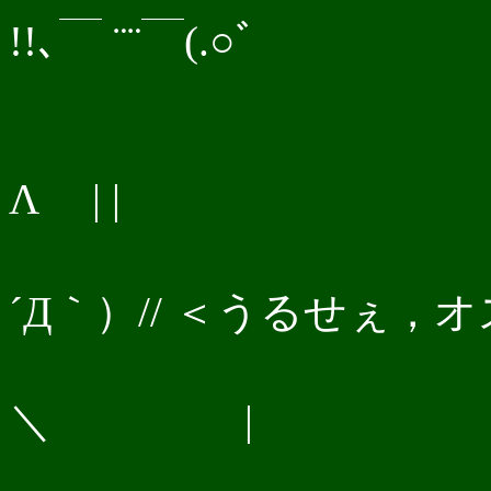
!!､￣ ¨¨￣(.○ﾞ
ﾞ‐
/
Λ | |
|
´Д｀）// ＜うるせぇ
＼ |