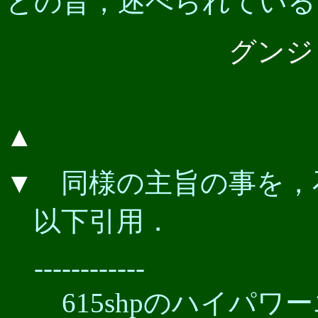
との旨，述べられている
グンジ i
▲
▼
同様の主旨の事を，
以下引用．
------------
615shpのハイパワ