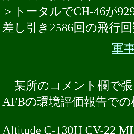
＞トータルでCH-46が92
差し引き2586回の飛行
軍事板
某所のコメント欄で張
AFBの環境評価報告で
Altitude C-130H CV-22 