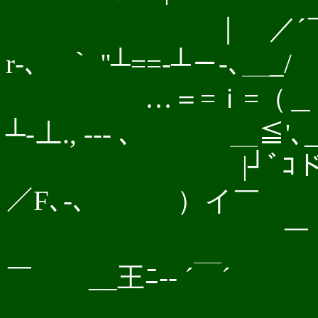
｜ ／´￣rｭ`
r‐､ ｀ ''┴==-┴－-､＿
…＝=ｉ=（＿ 
┴-⊥., -‐- ､ ＿≦'
|┘ﾞｺド"
／F､-､ ）イ
￣ (Ｏ ￣￣
￣ __王ﾆ-‐ ´￣´