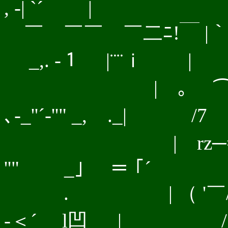
, -| `´ |
￣ ￣￣ ￣二
_,. -１ |¨
| ｡ ⌒
､-_''´‐''" _,ゝ.
| rz─=,ﾆ=-─=
''" _｣ ＝ ｢´ 
. | （ '￣// ￣
-＜´ l凹 | 