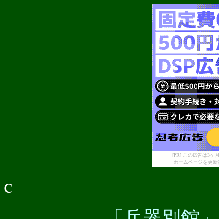
[PR] この広告は
ホームページを更新
c
「兵器別館