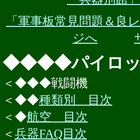
「軍事板常見問題＆良
ジへ
◆◆◆◆パイロ
＜◆◆◆戦闘機
＜◆◆
種類別 目次
＜◆
航空 目次
＜
兵器FAQ目次