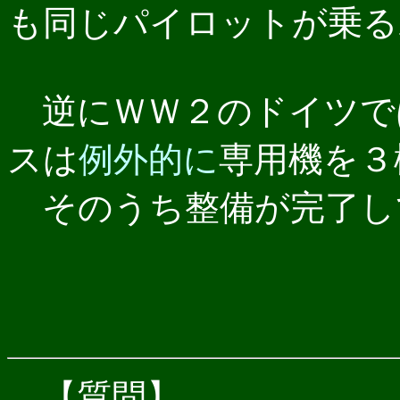
も同じパイロットが乗る
逆にＷＷ２のドイツで
スは
例外的に
専用機を３
そのうち整備が完了し
【質問】