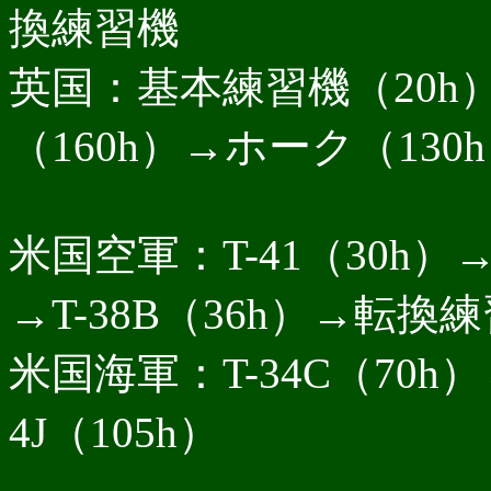
換練習機
英国：基本練習機（20
（160h）→ホーク（13
米国空軍：T-41（30h）→T
→T-38B（36h）→転換
米国海軍：T-34C（70h）→
4J（105h）