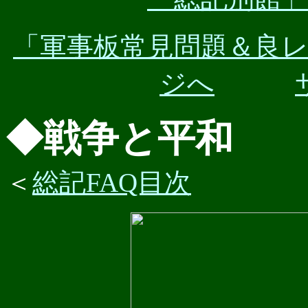
「軍事板常見問題＆良
ジへ
◆戦争と平和
＜
総記FAQ目次