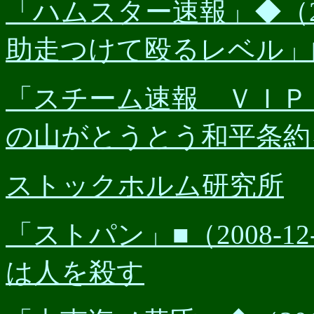
「ハムスター速報」◆（20
助走つけて殴るレベル」
「スチーム速報 ＶＩＰ
の山がとうとう和平条約
ストックホルム研究所
「ストパン」■（2008-1
は人を殺す