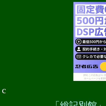
[PR] この広告は
ホームページを更新
c
「総記別館