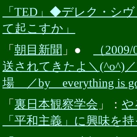
「TED」◆デレク・シ
て起こすか」
「
朝目新聞
」●
（200
送されてきたよ＼(^o^)
場 ／by everything is 
「
裏日本観察学会
」：
や
「平和主義」に興味を持