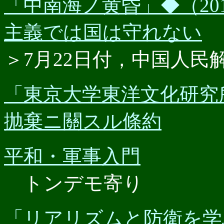
「中南海ノ黄昏」◆（201
主義では国は守れない
＞7月22日付，中国人
「東京大学東洋文化研究
抛棄ニ關スル條約
平和・軍事入門
トンデモ寄り
「リアリズムと防衛を学