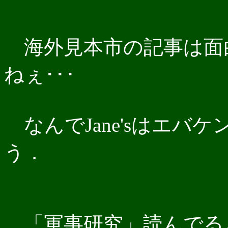
海外見本市の記事は面白
ねぇ･･･
なんでJane'sはエバ
う．
「軍事研究」読んでる