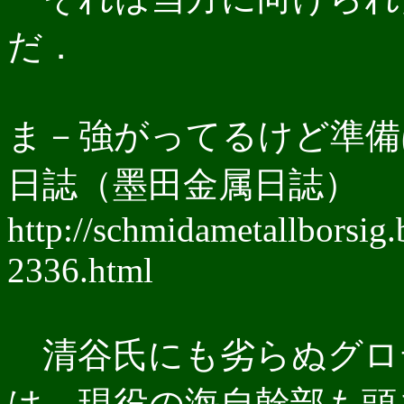
だ．
ま－強がってるけど準備は
日誌（墨田金属日誌）
http://schmidametallborsig
2336.html
清谷氏にも劣らぬグロ
は，現役の海自幹部も頭