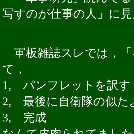
写すのが仕事の人」に見
軍板雑誌スレでは，「
て，
1, パンフレットを訳す
2, 最後に自衛隊の似
3, 完成
なんて皮肉られてました