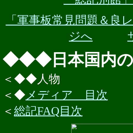
「軍事板常見問題＆良
ジへ
◆◆◆日本国内
＜◆◆人物
＜◆
メディア 目次
＜
総記FAQ目次