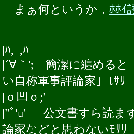
まぁ何というか，
ﾎﾎ
|ﾊ,_,ﾊ
|´∀｀'; 簡潔に纏め
い自称軍事評論家」ﾓｻﾘ
|ｏ凹ｏ;'
|"ﾞ'u' 公文書すら
論家などと思わないﾓｻﾘ