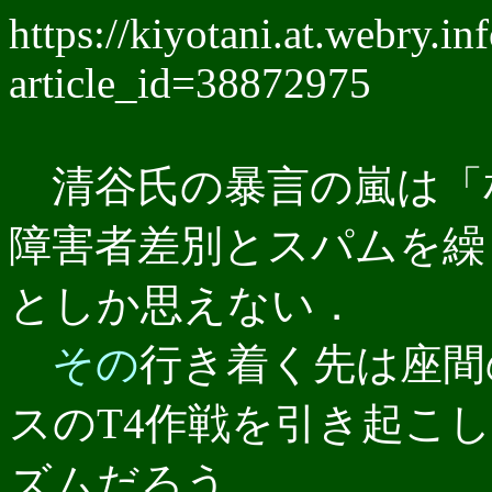
https://kiyotani.at.webry.
article_id=38872975
清谷氏の暴言の嵐は「
障害者差別とスパムを繰
としか思えない．
その
行き着く先は座間
スのT4作戦を引き起こ
ズムだろう．