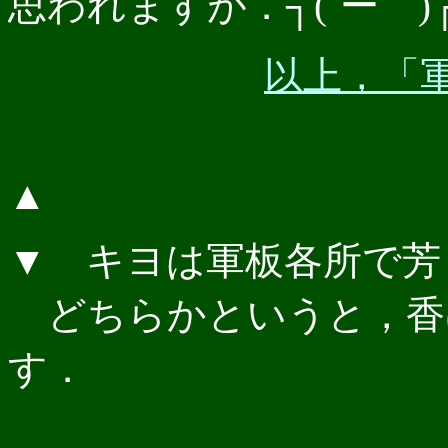
思われますが．┐(´ー｀)
以上，「軍
▲
▼ キヨは軍板各所で芳
どちらかというと，香
す．