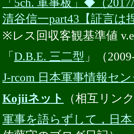
「5ch. 軍事板」◆（201
清谷信一part43【証言は
※レス回収客観基準値 v.e.r.
「
D.B.E. 三二型
」（2009
J-rcom 日本軍事情報セ
Kojiiネット
（相互リン
軍事を語らずして，日本