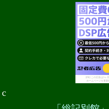
[PR] この広告は
ホームページを更新
c
「総記別館