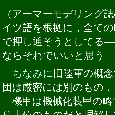
（アーマーモデリング誌
イツ語を根拠に，全ての時
で押し通そうとしてる―
ならそれでいいと思う―
ちなみに
旧陸軍の概念
団は厳密には別のもの．
機甲は機械化装甲の略で
り上位のものだと理解し