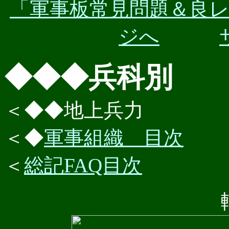
「軍事板常見問題＆良
ジへ
◆◆◆兵科別
＜◆◆地上兵力
＜◆
軍事組織 目次
＜
総記FAQ目次