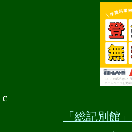
[PR] この広告は
ホームページを更新
c
「総記別館