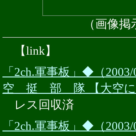
（画像掲
【link】
「2ch.軍事板」◆（200
空 挺 部 隊 【大空
レス回収済
「2ch.軍事板」◆（200