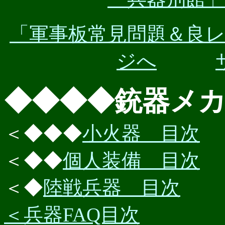
「軍事板常見問題＆良
ジへ
◆◆◆◆銃器メ
＜◆◆◆
小火器 目次
＜◆◆
個人装備 目次
＜◆
陸戦兵器 目次
＜兵器FAQ目次