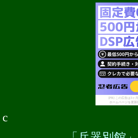
[PR] この広告は
ホームページを更新
c
「兵器別館