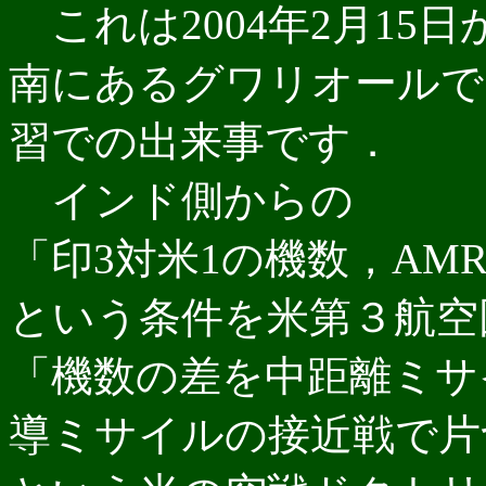
これは2004年2月15
南にあるグワリオールで開催
習での出来事です．
インド側からの
「印3対米1の機数，AM
という条件を米第３航空
「機数の差を中距離ミサ
導ミサイルの接近戦で片