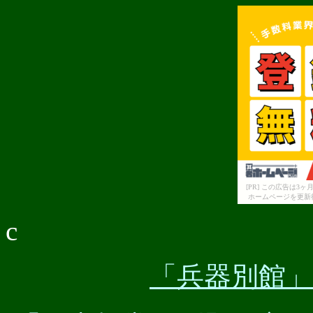
[PR] この広告は
ホームページを更新
c
「兵器別館