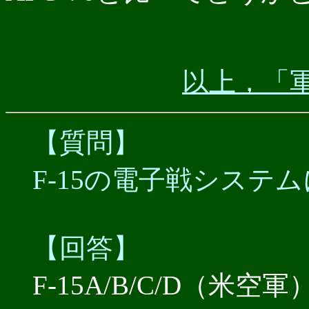
以上，「軍
【質問】
F-15の電子戦システ
【回答】
F-15A/B/C/D（米空