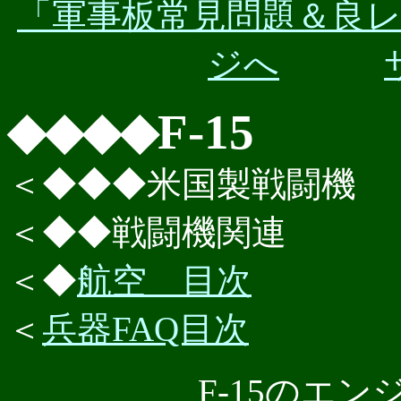
「軍事板常見問題＆良
ジへ
◆◆◆◆F-15
＜◆◆◆米国製戦闘機
＜◆◆戦闘機関連
＜◆
航空 目次
＜
兵器FAQ目次
F-15のエンジ