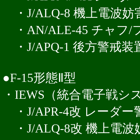
・J/ALQ-8 機上電波
・AN/ALE-45 チャ
・J/APQ-1 後方警戒装
●F-15形態Ⅱ型
・IEWS（統合電子戦シ
・J/APR-4改 レーダ
・J/ALQ-8改 機上電