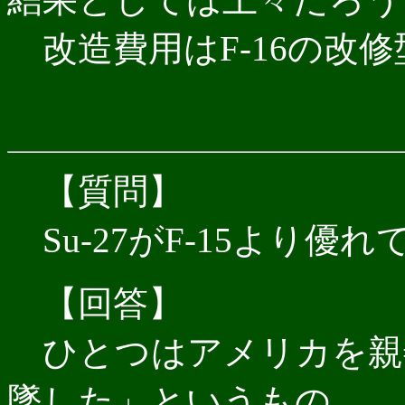
改造費用はF-16の改
【質問】
Su-27がF-15より
【回答】
ひとつはアメリカを親善訪
墜した」というもの．