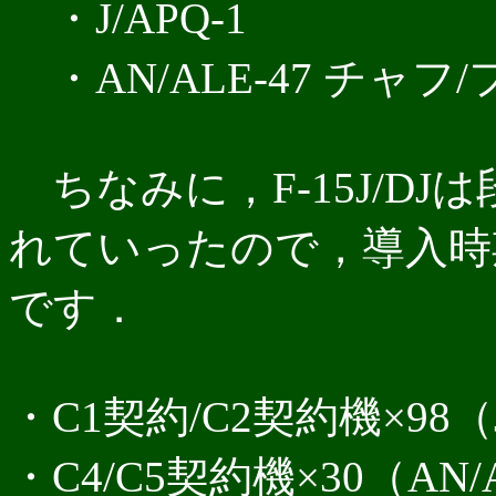
・J/APQ-1
・AN/ALE-47 チャ
ちなみに，F-15J/D
れていったので，導入時
です．
・C1契約/C2契約機×98（
・C4/C5契約機×30（AN