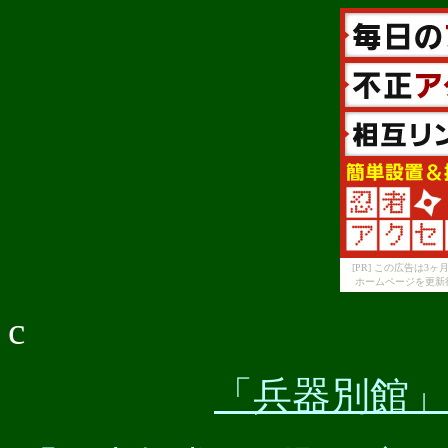
[PR] この広告は
ホームページを更新
c
「兵器別館