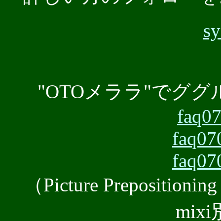
s
"OTOメララ"でグ
faq07
faq07
faq07
（Picture Prepositio
mix