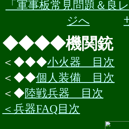
「軍事板常見問題＆良
ジへ
◆◆◆◆機関銃 Gé
＜◆◆◆
小火器 目次
＜◆◆
個人装備 目次
＜◆
陸戦兵器 目次
＜兵器FAQ目次