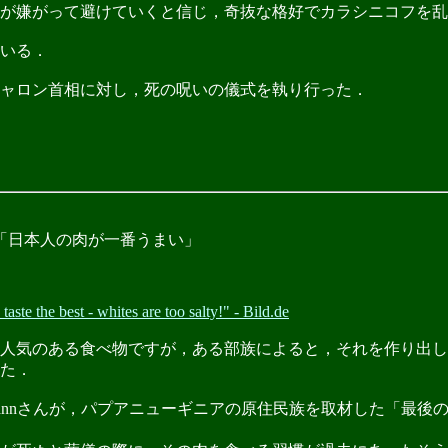
が嫌がって避けていくと信じ，奇抜な格好でカラシニコフを乱
いる．
ャロン首相に対し，死の呪いの儀式を執り行った．
「日本人の肉が一番うまい」
te the best - whites are too salty!" - Bild.de
人気のある食べ物ですが，ある部族によると，それを作り出し
た．
ga Ammannさんが，パプアニューギニアの原住民族を取材した