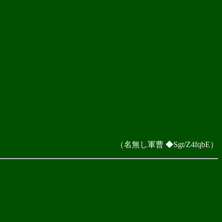
（名無し軍曹 ◆Sgt/Z4fqbE）