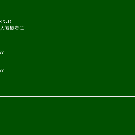
ZXzD
人被疑者に
??
??