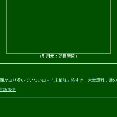
（引用元：朝目新聞）
だに人類が辿り着いていない山＝「未踏峰」怖すぎ 大量遭難，謎
の言語事情