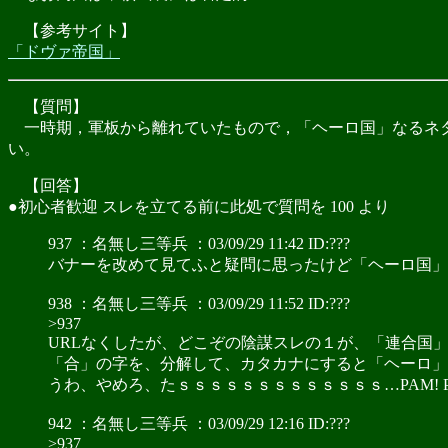
【参考サイト】
「ドヴァ帝国」
【質問】
一時期，軍板から離れていたもので，「ヘーロ国」なるネタ
い。
【回答】
●初心者歓迎 スレを立てる前に此処で質問を 100 より
937 ：名無し三等兵 ：03/09/29 11:42 ID:???
バナーを改めて見てふと疑問に思ったけど「ヘーロ国」
938 ：名無し三等兵 ：03/09/29 11:52 ID:???
>937
URLなくしたが、どこぞの陰謀スレの１が、「連合国
「合」の字を、分解して、カタカナにすると「ヘーロ」
うわ、やめろ、たｓｓｓｓｓｓｓｓｓｓｓｓｓ…PAM! PAM
942 ：名無し三等兵 ：03/09/29 12:16 ID:???
>937