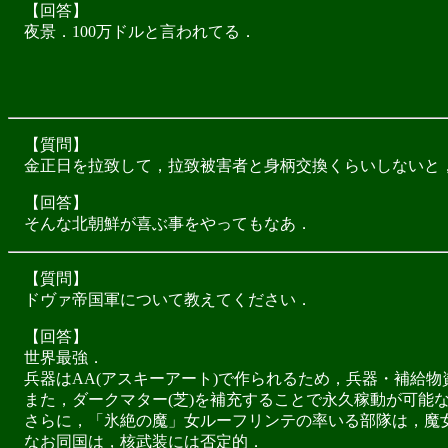
【回答】
夜景．100万ドルと言われてる．
【質問】
金正日を拉致して，拉致被害者と身柄交換くらいしないと
【回答】
そんな北朝鮮が喜ぶ事をやってもなあ．
【質問】
ドヴァ帝国軍について教えてください．
【回答】
世界最強．
兵器はAA(アスキーアート)で作られるため，兵器・補給物
また，ダークマター(芝)を補充することで永久稼動が可能
さらに，「氷絶の魔」女ルーフリンテの率いる部隊は，魔女
なお同国は，核武装には否定的．