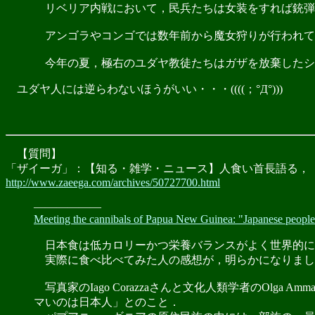
リベリア内戦において，民兵たちは女装をすれば銃弾
アンゴラやコンゴでは数年前から魔女狩りが行われて
今年の夏，極右のユダヤ教徒たちはガザを放棄したシ
ユダヤ人には逆らわないほうがいい・・・((((；°Д°)))
【質問】
「ザイーガ」：【知る・雑学・ニュース】人食い首長語る，
http://www.zaeega.com/archives/50727700.html
――――――
Meeting the cannibals of Papua New Guinea: "Japanese people tas
日本食は低カロリーかつ栄養バランスがよく世界的に
実際に食べ比べてみた人の感想が，明らかになりまし
写真家のIago Corazzaさんと文化人類学者のOl
マいのは日本人」とのこと．