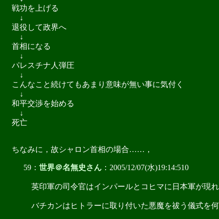
戦功を上げる
↓
退役して政界へ
↓
首相になる
↓
パレスチナ人弾圧
↓
こんなこと続けてもあまり意味が無い事に気付く
↓
和平交渉を始める
↓
死亡
ちなみに，故シャロン首相の場合……，
59：
世界＠名無史さん
：2005/12/07(水)19:14:510
英印軍の司令官はインパールとコヒマに日本軍が現れ
バチカンはヒトラーに取り付いた悪魔を祓う儀式を何