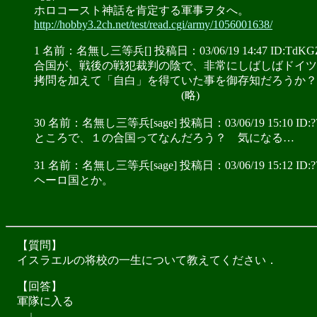
ホロコースト神話を肯定する軍事ヲタへ。
http://hobby3.2ch.net/test/read.cgi/army/1056001638/
1 名前：名無し三等兵[] 投稿日：03/06/19 14:47 ID:TdKG
合国が、戦後の戦犯裁判の陰で、非常にしばしばドイツ
拷問を加えて「自白」を得ていた事を御存知だろうか？
(略)
30 名前：名無し三等兵[sage] 投稿日：03/06/19 15:10 ID:?
ところで、１の合国ってなんだろう？ 気になる…
31 名前：名無し三等兵[sage] 投稿日：03/06/19 15:12 ID:?
ヘーロ国とか。
【質問】
イスラエルの将校の一生について教えてください．
【回答】
軍隊に入る
↓