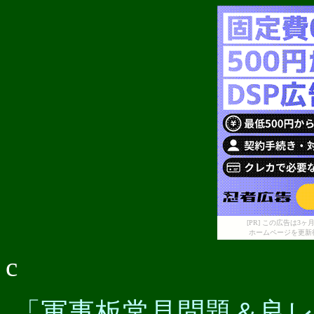
[PR] この広告は
ホームページを更新
c
「軍事板常見問題＆良