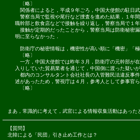
〔略〕
関係者によると，平成９年ごろ，中国大使館の駐日武
警察当局で監視や尾行など捜査を進めた結果，１年間
職幹部と飲食店などで接触を繰り返し，警察当局で１年
接触が定期的だったことから，警察当局は防衛秘密漏
明に至らなかった．
防衛庁の秘密情報は，機密性が高い順に「機密」「極
〔略〕
一方，中国大使館では昨年３月，防衛庁の元幹部が在
入りしていた貿易業者を通じて，中国側に渡った疑いが
都内のコンサルタント会社社長の入管難民法違反事件
述があったため，警視庁は４月，参考人として参事官ら
〔略〕
まあ，常識的に考えて，武官による情報収集活動はあった
【質問】
北韓による「民団」引き止め工作とは？