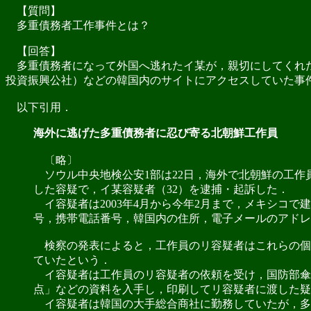
【質問】
多重債務者工作事件とは？
【回答】
多重債務者になって外国へ逃れたイ某が，親切にしてくれた
投資振興公社）などの韓国内のサイトにアクセスしていた事
以下引用．
海外に逃げた多重債務者に忍び寄る北朝鮮工作員
〔略〕
ソウル中央地検公安1部は22日，海外で北朝鮮の工作
した容疑で，イ某容疑者（32）を逮捕・起訴した．
イ容疑者は2003年4月から今年2月まで，メキシコ
号，携帯電話番号，韓国内の住所，電子メールのアドレ
検察の発表によると，工作員のリ容疑者はこれらの個人
ていたという．
イ容疑者は工作員のリ容疑者の依頼を受け，国防部傘
点」などの資料を入手し，印刷してリ容疑者に渡した疑
イ容疑者は韓国の大手総合商社に勤務していたが，多