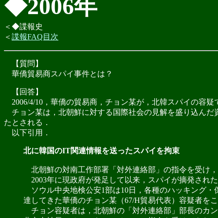
◆2006年
＜◆諜報史
＜
諜報FAQ目次
【質問】
華僑貿易商スパイ事件とは？
【回答】
2006/4/10，華僑の貿易商，チョン某が，北韓スパイの容
チョン某は，北朝鮮に対する国際社会の見解を盛り込んだ資
たとされる．
以下引用．
北に韓国のIT関連情報を送ったスパイを拘束
北朝鮮の対南工作部署「対外連絡部」の指令を受け，
2003年に現政府が発足して以来，スパイが摘発された
ソウル中央地検公安1部は10日，各種のハッキング・
達してきた華僑のチョン某（67/H貿易代表）容疑者を
チョン容疑者は，北朝鮮の「対外連絡部」部長のカン