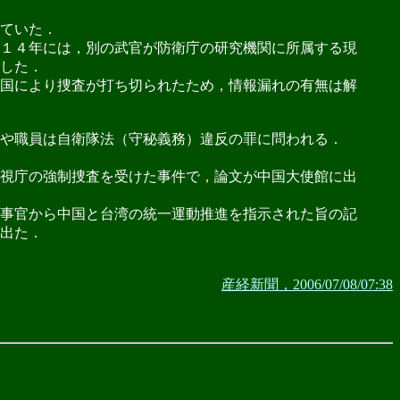
ていた．
１４年には，別の武官が防衛庁の研究機関に所属する現
した．
国により捜査が打ち切られたため，情報漏れの有無は解
や職員は自衛隊法（守秘義務）違反の罪に問われる．
視庁の強制捜査を受けた事件で，論文が中国大使館に出
事官から中国と台湾の統一運動推進を指示された旨の記
出た．
産経新聞，2006/07/08/07:38