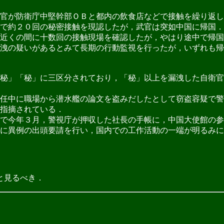
官が防衛庁中堅幹部ＯＢと都内の飲食店などで接触を繰り返し
で約２０回の秘密接触を現認したが，武官は突如中国に帰国．
近くの間に十数回の接触現場を確認したが，やはり途中で帰国
洩の疑いがあるとみて長期の行動監視を行ったが，いずれも帰
秘」「秘」に三区分されており，「秘」以上を漏洩した自衛官
任中に職場から潜水艦の論文を盗みだしたとして窃盗容疑で警
指摘されている．
で今年３月，警視庁が押収した社長の手帳に，中国大使館の参
に異例の出頭要請を行い，国内での工作活動の一端が明るみに
と見るべき．