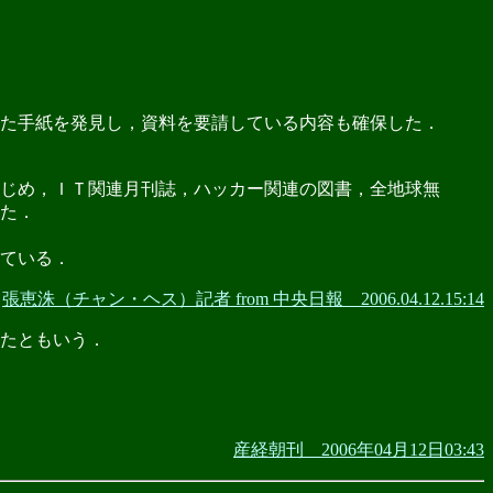
た手紙を発見し，資料を要請している内容も確保した．
じめ，ＩＴ関連月刊誌，ハッカー関連の図書，全地球無
た．
ている．
張恵洙（チャン・ヘス）記者 from 中央日報 2006.04.12.15:14
たともいう．
産経朝刊 2006年04月12日03:43