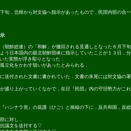
月下旬，北韓から対文協へ指示があったもので，民団内部の合
示
（朝鮮総連）の「和解」が撤回される見通しとなった６月下旬
よう日本国内の親北朝鮮団体に指示していたことが１３日，分
いた実態が浮き彫りとなった．
孤立化をかわす狙いがあったとみられる．
に送付された文書に書かれていた．文書の末尾には対文協の署
が盛り上がっていくなかで，在日『民団』内の守旧勢力がこれ
『ハンナラ党』の庇護（ひご）と操縦の下に，反共和国，反総
部に対し，
抗議文を送付する▽