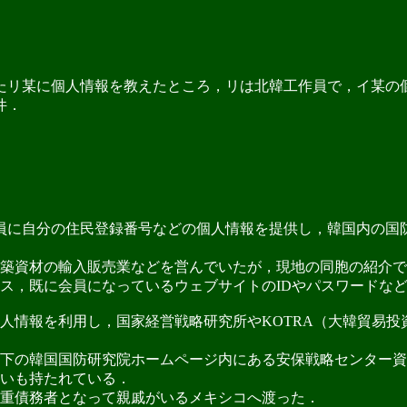
リ某に個人情報を教えたところ，リは北韓工作員で，イ某の個
件．
員に自分の住民登録番号などの個人情報を提供し，韓国内の国
で建築資材の輸入販売業などを営んでいたが，現地の同胞の紹介
ス，既に会員になっているウェブサイトのIDやパスワードな
情報を利用し，国家経営戦略研究所やKOTRA（大韓貿易投
下の韓国国防研究院ホームページ内にある安保戦略センター資
いも持たれている．
重債務者となって親戚がいるメキシコへ渡った．