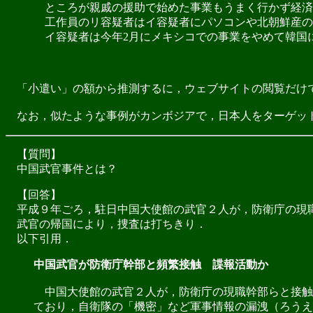
ところが親戚の援助で始めた事業もうまく行かず経済
工作員のリ容疑者はイ容疑者にパソコンや北朝鮮産の
イ容疑者は今年2月にメキシコでの事業をやめて韓国
「小遣い」の額から推測するに，ウェブサイトの閲覧だけ
なお，似たような事例がカンボジアで，日本人をターゲット
【質問】
中国武官事件とは？
【回答】
平成９年ごろ，駐日中国大使館の武官２人が，防衛庁の現
武官の帰国により，捜査は打ちきり．
以下引用．
中国武官が防衛庁幹部と頻繁接触 諜報活動か
中国大使館の武官２人が，防衛庁の現職幹部らと接触
ており，自衛隊の「機密」など軍事情報の漏洩（ろうえ