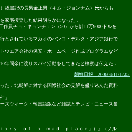
ル）総書記の長男金正男（キム・ジョンナム）氏からも
ルを家宅捜査した結果明らかになった．
員チョ・キョンチュン（50）から計11万9000ドルを
行とされているマカオのバンコ・デルタ・アジア銀行で
フトウエア会社の保安・ホームページ作成プログラムなど
10年間余に渡りスパイ活動をしてきたと検察は伝えた．
朝鮮日報 200604/11/12:02
った．北朝鮮に対する国際社会の見解を盛り込んだ資料
件」．
ーズウィーク・韓国語版など雑誌とテレビ・ニュース番
ｉａｒｙ ｏｆ ａ ｍａｄ ｐｌａｃｅ」）』（ノル