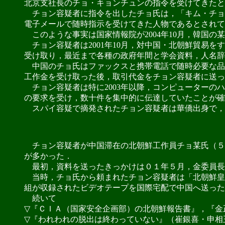
北京支社長のチョ・キョンチュンの指令を受けてきたと
チョン容疑者に指令を出したチョ氏は，「キム・チョ
電子メールで随時指示を受けてきた人物であるとされて
このような事実は国家情報院が2004年10月，韓国
チョン容疑者は2001年10月，対中国・北朝鮮貿易をす
受け取り，最近まで各種の政府年間と学会資料，人名辞
中国のチョ氏はファックスと携帯電話で随時必要な品
工作金を受け取った後，取引代金をチョン容疑者に送っ
チョン容疑者は特に2003年以降，コンピューターの
の要求を受け，数十件を集中的に伝達していたことが確
スパイ容疑で摘発されたチョン容疑者は華僑出身で，約
チョン容疑者が中国滞在の北朝鮮工作員チョ某氏（５
が多かった．
最初，資料を送ったきっかけは０１年５月，金委員長
当時，チョ氏から頼まれたチョン容疑者は「北朝鮮皇
組が収録されたビデオテープを国際宅配で中国へ送った
続いて
▽『ＣＩＡ（国家安全企画部）の北朝鮮報告書』，『金
▽『われわれの脱出は終わっていない』（崔銀喜・申相