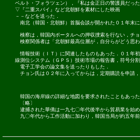
ベルト・フォラツェン），『私は金正日の警護員だった
▽『二重スパイ』など北朝鮮を素材にした映画
－－などを送った．
南北（韓国・北朝鮮）首脳会談が開かれた０１年末に
検察は，韓国内ポータルへの押収捜索を行ない，チョ
検察関係者は「北朝鮮最高位層が，自分らがどう思わ
情報技術（ＩＴ）に関連したものもあった．０１年初
線測位システム（ＧＰＳ）技術市場の報告書，符号分割
電子工学会の論文集を送ったりもした．
チョン氏は０２年に入ってからは，定期購読を申請，
韓国の海岸線の詳細な地図を要求されたこともあった
〔略〕
逮捕された華僑は一九七〇年代後半から貿易業を始め
九〇年代から工作活動に加わり，韓国当局が約五年前