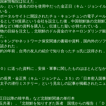
国家情報院は伝えた．
ル」という仮名のIDを使用中だった金正日（キム・ジョンイ
いる．
の某ポータルサイトに開設されたチョ・キョンチュンの電子メー
るとしてH貿易という会社を設立した後，中国朝鮮族の北朝鮮工作
典など13種の資料を購入し，伝達した疑いが持たれている．
物の目録を注文し，北朝鮮のドル資金のマネーロンダリング銀
た．
ハッキングやネットワーク保安関連の書籍や資料，国内外のソ
認された．
20年前，台湾の友人の紹介で知り合ったチョ氏に説得され，
０）に送った資料に，安保・軍事に関したものはほとんどなか
の長男・金正男（キム・ジョンナム，３５）の「日本密入国事
太子の潜行ミステリー」という見出しの記事が掲載されたニュ
．
正日以降の韓半島』など北朝鮮関連の単行本
玉共著），『北朝鮮を知りすぎた医者 国境からの報告（「Ｄ