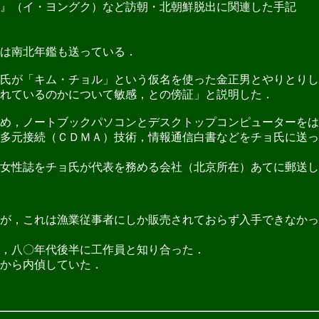
』（イ・ヨングク）など訪朝・北朝鮮脱出に関連した手記
は南北年鑑も送っている．
氏が「キム・チョル」という仮名を使った金正男とやりとりし
れているのかについて敏感，との傍証」と説明した．
め，ノートブックパソコンとデスクトップコンピューターをは
多元接続（ＣＤＭＡ）技術，情報通信白書などをチョ氏に送っ
女性誌をチョ氏が代表を務める会社（北京所在）あてに郵送し
が，これは漁業従事者にしか販売されておらず入手できなかっ
，八〇年代後半に工作員と知り合った．
から内偵していた．