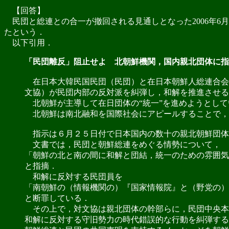
【回答】
民団と総連との合一が撤回される見通しとなった2006年6
たという．
以下引用．
「民団離反」阻止せよ 北朝鮮機関，国内親北団体に指
在日本大韓民国民団（民団）と在日本朝鮮人総連合会
文協）が民団内部の反対派を糾弾し，和解を推進させる
北朝鮮が主導して在日団体の“統一”を進めようとして
北朝鮮は南北融和を国際社会にアピールすることで，
指示は６月２５日付で日本国内の数十の親北朝鮮団体
文書では，民団と朝鮮総連をめぐる情勢について，
「朝鮮の北と南の間に和解と団結，統一のための雰囲気
と指摘．
和解に反対する民団員を
「南朝鮮の（情報機関の）『国家情報院』と（野党の）
と断罪している．
その上で，対文協は親北団体の幹部らに，民団中央本
和解に反対する守旧勢力の時代錯誤的な行動を糾弾する