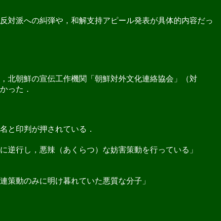
一反対派への糾弾や，和解支持アピール発表が具体的内容だっ
，北朝鮮の宣伝工作機関「朝鮮対外文化連絡協会」（対
かった．
名と印判が押されている．
に逆行し，悪辣（あくらつ）な妨害策動を行っている」
連策動のみに明け暮れていた悪質な分子」