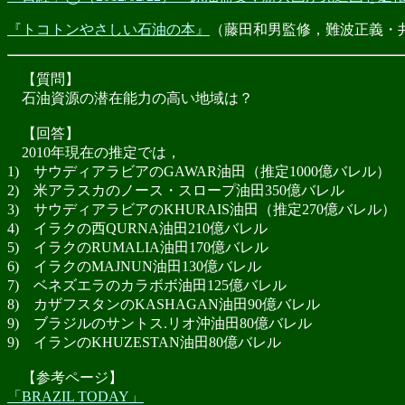
『トコトンやさしい石油の本』
（藤田和男監修，難波正義・井
【質問】
石油資源の潜在能力の高い地域は？
【回答】
2010年現在の推定では，
1) サウディアラビアのGAWAR油田（推定1000億バレル）
2) 米アラスカのノース・スロープ油田350億バレル
3) サウディアラビアのKHURAIS油田（推定270億バレル）
4) イラクの西QURNA油田210億バレル
5) イラクのRUMALIA油田170億バレル
6) イラクのMAJNUN油田130億バレル
7) ベネズエラのカラボボ油田125億バレル
8) カザフスタンのKASHAGAN油田90億バレル
9) ブラジルのサントス.リオ沖油田80億バレル
9) イランのKHUZESTAN油田80億バレル
【参考ページ】
「BRAZIL TODAY」