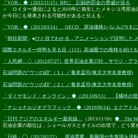
「VOR」◆（2012/11/15）BPに 記録的罰金の脅威が迫る
＞ ロイター通信によると2010年に発生したメキシコ湾原
が今日にも発表される可能性があると伝える．
「VOR」◆（2013/03/14） OECD 原油価格1バレル270＄
「
朝目新聞
」●
ひと目でわかる，アニメーションで説明したメ
国際エネルギー情勢を見る目（113）高値圏での推移を続け
「人民網」◇（2012/07/27）世界石油企業25社，サウジ・
石油問題の"ウソの顔"（１）／養老孟司(東京大学名誉教授)
石油問題の"ウソの顔"（２）／養老孟司(東京大学名誉教授)
「ダイヤモンド・オンライン」◆（2013/09/13） 【橘
「ナショナルジオグラフィック」◆（2010/06/14）エクアド
「日刊 アジアのエネルギー最前線」
（2013/11/18）
◆ The Worl
石油企業の順位は，シェールガスとオイルの出現で，どう変
「日経」◯（2012/02/22） 原油需要，新興国が先進国を