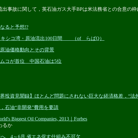
油流出事故に関して，英石油ガス大手BPは米法務省との合意の
になると予想!?
キシコ湾・原油流出100日間 （of らばQ）
る原油価格動向とその背景
アラムコが首位 中国石油は5位
玲の世界投資見聞録】ほとんど問題にされない巨大な経済格差，“
ル，石油“非開発”費用を要請
d's Biggest Oil Companies, 2013｜Forbes
わるか
逆転へ 4～6月 省エネ促す仕組み不可欠