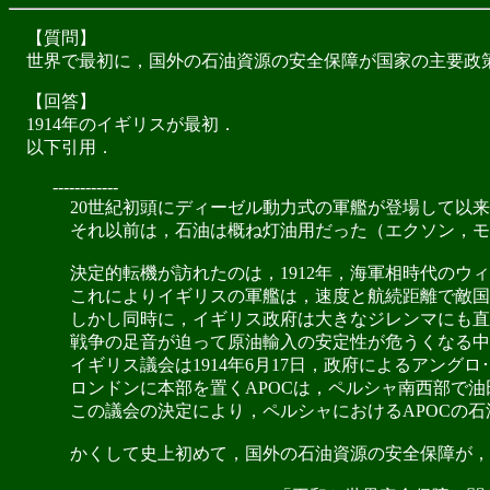
【質問】
世界で最初に，国外の石油資源の安全保障が国家の主要政
【回答】
1914年のイギリスが最初．
以下引用．
------------
20世紀初頭にディーゼル動力式の軍艦が登場して以来
それ以前は，石油は概ね灯油用だった（エクソン，モー
決定的転機が訪れたのは，1912年，海軍相時代のウ
これによりイギリスの軍艦は，速度と航続距離で敵国
しかし同時に，イギリス政府は大きなジレンマにも直
戦争の足音が迫って原油輸入の安定性が危うくなる中
イギリス議会は1914年6月17日，政府によるアングロ
ロンドンに本部を置くAPOCは，ペルシャ南西部で油
この議会の決定により，ペルシャにおけるAPOCの石
かくして史上初めて，国外の石油資源の安全保障が，