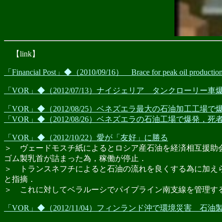
【link】
「Financial Post」◆（2010/09/16） Brace for peak oil production 
「VOR」◆（2012/07/13）ナイジェリア タンクローリー
「VOR」◆（2012/08/25）ベネズエラ最大の石油加工工場
「VOR」◆（2012/08/26）ベネズエラの石油工場で爆発，死者
「VOR」◆（2012/10/22）愛が「友好」に勝る
＞ ヴェードモスチ紙によるとロシア産石油を経済相互援助
ゴム製乳首が詰まった為，稼働が停止．
＞ トランスネフチによると石油の流れを良くする為に加え
と指摘．
＞ これに対してベラルーシでパイプライン南支線を管理す
「VOR」◆（2012/11/04）フィンランド沖で環境災害 石