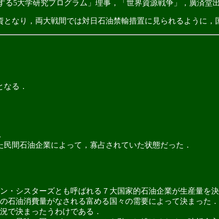
界安全保障に関する5大学研究プログラム」理事，「世界資源戦争」，廣済堂出版，200
となり，両大戦間では対日石油禁輸措置に見られるように，
となる．
．
た民間石油企業によって，寡占されていた状態だった．
ン・シスターズとも呼ばれる７大国家的石油企業が生産量を決
の石油消費量がなされる富める国々の需要によって決まった．
況で決まったうわけである．