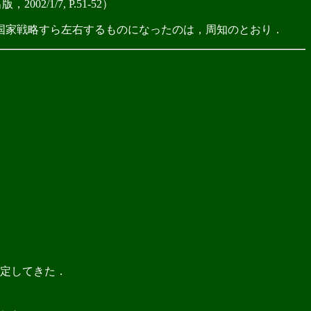
2/1/7, P.51-52）
国家戦略すら左右するものになったのは，周知のとおり．
定してきた．