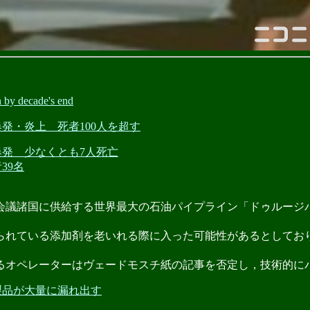
by decade's end
車爆発・炎上 死者100人を超す
で爆発 少なくとも7人死亡
39名
会議諸国に供給する世界最大の石油パイプライン「ドゥルージ
られている添加剤を老いれる際に入った可能性があるとしてお
るオペレーターはヴェードモスチ紙の記事を否定し，技術的に
油製品が大量に漏れ出す