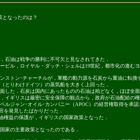
策となったのは？
，石油は戦争の勝利に不可欠と見なされてきた．
ビル，ロイヤル・ダッチ・シェルは19世紀，都市化の進むヨ
ィンストン･チャーチルが，軍艦の動力源を石炭から重油に転換
（とりわけドイツ）の蒸気船を大きく上回った．
面した．石炭は国内にあったものの石油は殆どなく，ほぼ全面
，イギリスは厳密に安全保障の観点から，政府が石油配給の権
･ペルジャン･オイル･カンパニー（APOC）の経営権取得を承
田を発見したばかりだった．
油権益の保護が，イギリスの国家政策となった．
国家の主要政策となったのである．