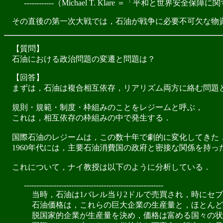
------------（Michael T. Klare ＝「平和と世
その直後の第一次大戦では，石油が戦争に必要不可欠な物資
【質問】
石油における政治問題の変遷と問題は？
【回答】
まずは，石油は複合相互依存，リアリズム両方に絡む問題
規則・規範・制度・枠組みのことをレジームと呼ぶ，
これは，相互依存の枠組みの中で発生する．
国際石油のレジームは，この数十年で劇的に変化してきた
1960年代には，主要石油消費国の政府と密接な関係を持っ
これについて，ナイ教授は以下のように分析している．
--------------------------------------------------------
当時，石油は1バレル当り2ドルで売買され，時にセブ
石油価格は，これらの巨大企業の生産量と，ほとんど
脱国家的企業が生産量を決め，価格は富める国々の状