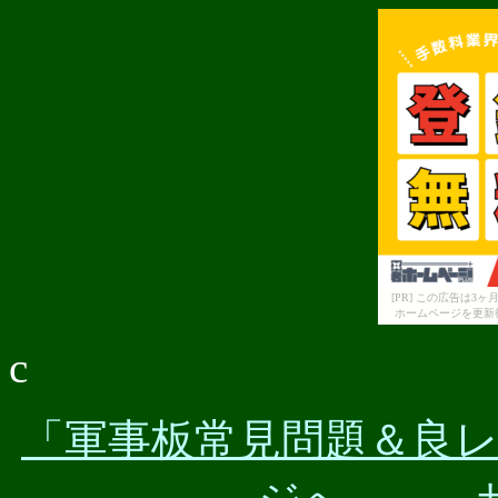
[PR] この広告は
ホームページを更新
c
「軍事板常見問題＆良