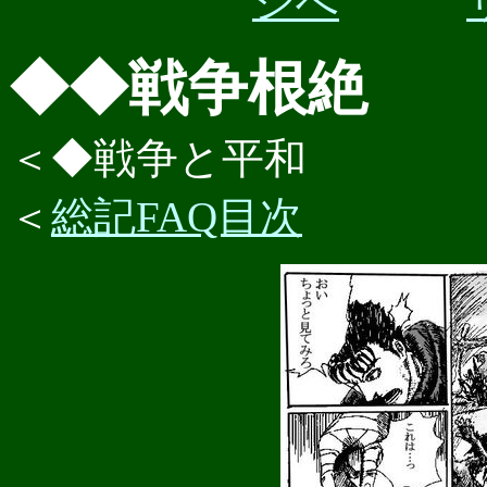
ジへ
◆◆戦争根絶
＜◆戦争と平和
＜
総記FAQ目次