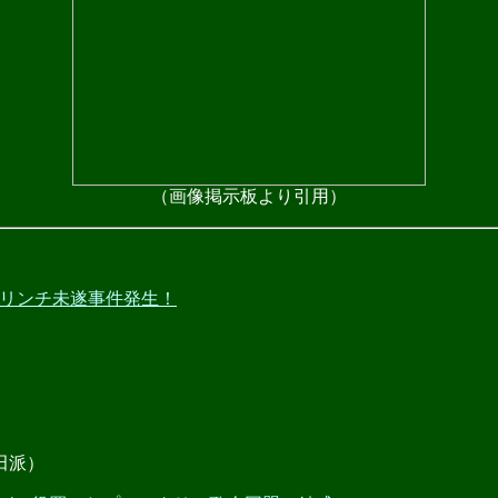
（画像掲示板より引用）
了後、リンチ未遂事件発生！
田派）