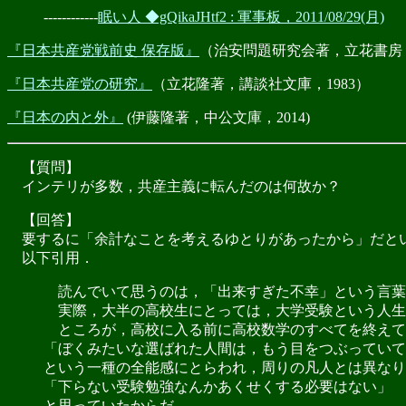
------------
眠い人 ◆gQikaJHtf2 : 軍事板，2011/08/29(月)
『日本共産党戦前史 保存版』
（治安問題研究会著，立花書房，2
『日本共産党の研究』
（立花隆著，講談社文庫，1983）
『日本の内と外』
(伊藤隆著，中公文庫，2014)
【質問】
インテリが多数，共産主義に転んだのは何故か？
【回答】
要するに「余計なことを考えるゆとりがあったから」だと
以下引用．
読んでいて思うのは，「出来すぎた不幸」という言葉
実際，大半の高校生にとっては，大学受験という人生
ところが，高校に入る前に高校数学のすべてを終えて
「ぼくみたいな選ばれた人間は，もう目をつぶっていて
という一種の全能感にとらわれ，周りの凡人とは異なり
「下らない受験勉強なんかあくせくする必要はない」
と思っていたからだ