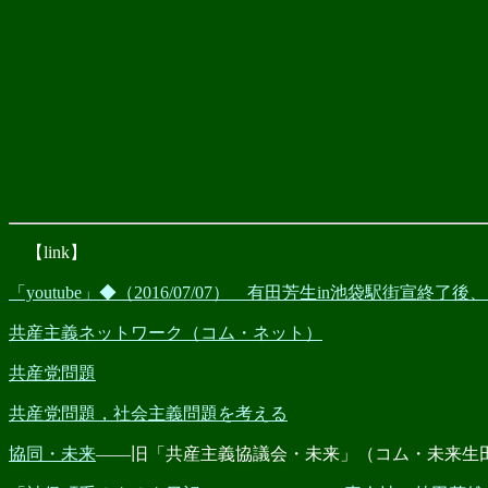
【link】
「youtube」◆（2016/07/07） 有田芳生in池袋駅街宣終
共産主義ネットワーク（コム・ネット）
共産党問題
共産党問題，社会主義問題を考える
協同・未来
――旧「共産主義協議会・未来」（コム・未来生