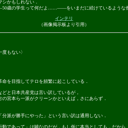
マシかもしれない．
―50歳の学生って何だよ……――をいまだに続けているような
インテリ
（画像掲示板より引用）
一度もない〉
革命を目指してテロを頻繁に起こしている．
などと日本共産党は言い訳しているが，
方の宮本ら一派がクリーンかといえば，さにあらず．
「分派が勝手にやった」という言い訳は通用しない．
動であって」は嘘なのだが，もし仮に本当としても，だから