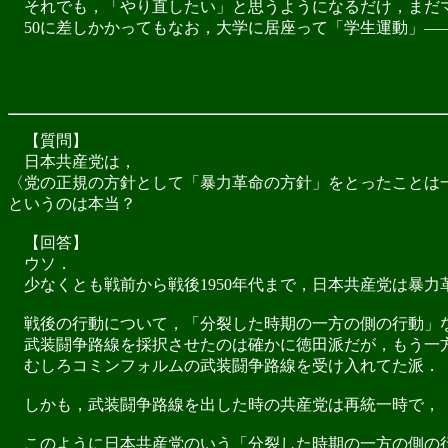
それでも，「やり直したい」と思うようになるだけ，まだ
50に差しかかってもなお，大学に居座って「学生運動」―
【質問】
日本共産党は，
〈党の正規の方針として「暴力革命の方針」をとったことは
というのは本当？
【回答】
ウソ．
少なくとも戦前から戦後1950年代まで，日本共産党は暴力
戦後の行動について，「分裂した時期の一方の側の行動」
武装闘争路線を採択させたのは確かに徳田派だが，もう一
むしろコミンフォルムの武装闘争路線を受け入れてた派．
しかも，武装闘争路線を出した時の共産党は再統一時で，
このように日本共産党のいう「分裂した時期の一方の側の行