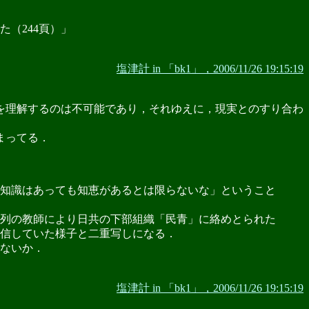
（244頁）」
塩津計 in 「bk1」，2006/11/26 19:15:19
を理解するのは不可能であり，それゆえに，現実とのすり合わ
まってる．
知識はあっても知恵があるとは限らないな」ということ
系列の教師により日共の下部組織「民青」に絡めとられた
信していた様子と二重写しになる．
ないか．
塩津計 in 「bk1」，2006/11/26 19:15:19