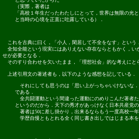
（実際，著者は
「高校１年生だったわたしにとって，世界は無限の光と
と当時の心境を正直に吐露している）．
これを古典に曰く，「小人，閑居して不全をなす」という
全知全能という現実にはありえない存在ならともかく，いか
せが必要となる．
そのすり合わせを欠いたまま，「理想社会」的な考えにとら
上述引用文の著述者も，以下のような感想を記している．
それにしても思うのは「思い上がっちゃいけないな．
である．
全共闘運動という間違った運動にのめりこんだ著者たち
というのだから．天下の秀才があっけなく日本共産党の
著者は50に差し掛かり，出来るならもう一度高校一年
学歴自慢ともとれる全く同じ書き出しではじまる本を