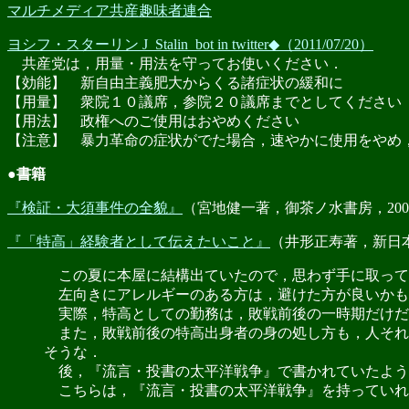
マルチメディア共産趣味者連合
ヨシフ・スターリン J_Stalin_bot in twitter◆（2011/07/20）
共産党は，用量・用法を守ってお使いください．
【効能】 新自由主義肥大からくる諸症状の緩和に
【用量】 衆院１０議席，参院２０議席までとしてください
【用法】 政権へのご使用はおやめください
【注意】 暴力革命の症状がでた場合，速やかに使用をやめ
●書籍
『検証・大須事件の全貌』
（宮地健一著，御茶ノ水書房，2009
『「特高」経験者として伝えたいこと』
（井形正寿著，新日本出
この夏に本屋に結構出ていたので，思わず手に取って
左向きにアレルギーのある方は，避けた方が良いかも
実際，特高としての勤務は，敗戦前後の一時期だけだ
また，敗戦前後の特高出身者の身の処し方も，人それ
そうな．
後，『流言・投書の太平洋戦争』で書かれていたよう
こちらは，『流言・投書の太平洋戦争』を持っていれ