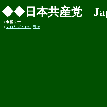
◆◆日本共産党 Japán 
＜◆極左テロ
＜
テロリズムFAQ目次