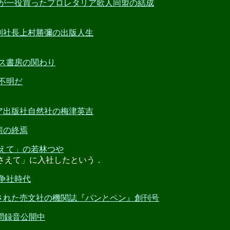
田茂雄が一役買ったプロレタリア歌人同盟の結成
論社副社長上村勝彌の出版人生
クス書房の関わり
が不明だ
タリア出版社自然社の梅津英吉
書房の終焉
そさえて」の若林つや
そさえて」に入社したという．
闘争社時代
]発見された売文社の機関誌『パンとペン』創刊号
問録音公開中