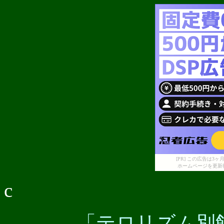
[PR] この広告は
ホームページを更新
c
「テロリズム別