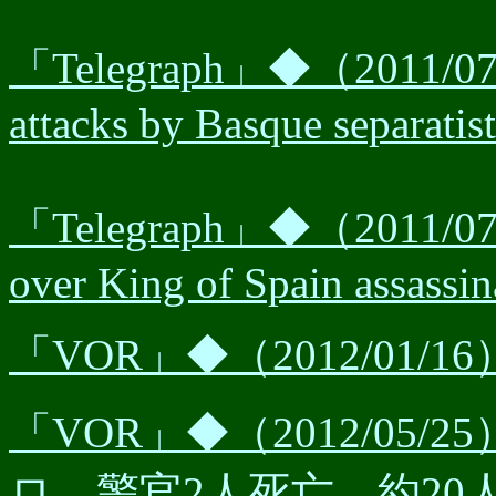
「Telegraph」◆（2011/07/07
attacks by Basque separatis
「Telegraph」◆（2011/07/0
over King of Spain assassin
「VOR」◆（2012/01
「VOR」◆（2012/05
ロ，警官2人死亡，約20