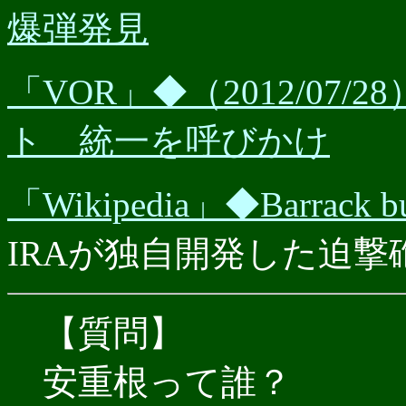
爆弾発見
「VOR」◆（2012/07
ト 統一を呼びかけ
「Wikipedia」◆Barrack bu
IRAが独自開発した迫撃
【質問】
安重根って誰？