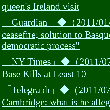
queen's Ireland visit
「Guardian」◆（2011/01/11
ceasefire; solution to Basqu
democratic process"
「NY Times」◆（2011/07/1
Base Kills at Least 10
「Telegraph」◆（2011/07/0
Cambridge: what is he alle