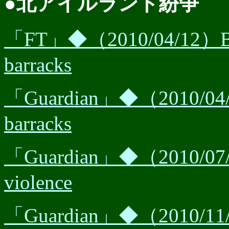
●北アイルランド紛争
「FT」◆（2010/04/12）Bomb 
barracks
「Guardian」◆（2010/04/12
barracks
「Guardian」◆（2010/07/12）
violence
「Guardian」◆（2010/11/27）