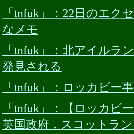
「tnfuk」：22日の
なメモ
「tnfuk」：北アイル
発見される
「tnfuk」：ロッカビ
「tnfuk」：【ロッカ
英国政府，スコットラン