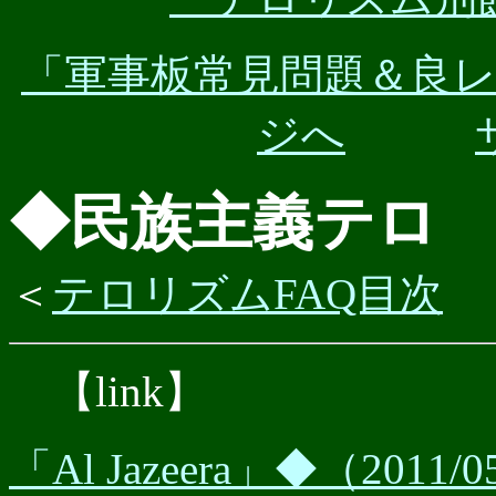
「軍事板常見問題＆良
ジへ
◆民族主義テロ
＜
テロリズムFAQ目次
【link】
「Al Jazeera」◆（2011/05