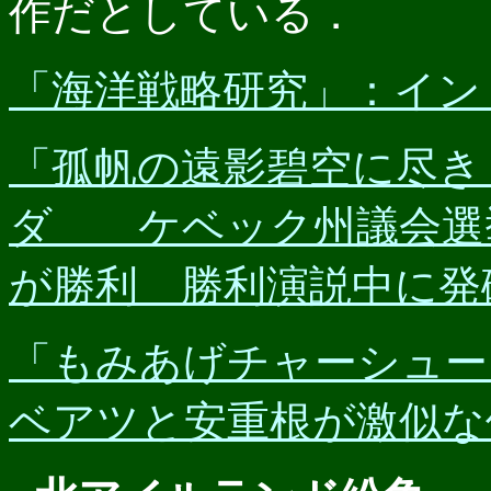
作だとしている．
「海洋戦略研究」：イン
「孤帆の遠影碧空に尽き」◆
ダ ケベック州議会選
が勝利 勝利演説中に発
「もみあげチャーシュー」◆
ベアツと安重根が激似な