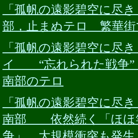
「孤帆の遠影碧空に尽き」◆
部，止まぬテロ 繁華街
「孤帆の遠影碧空に尽き」◆（
イ “忘れられた戦争”
南部のテロ
「孤帆の遠影碧空に尽き」◆
南部 依然続く「ほほ
争」 大規模衝突も発生