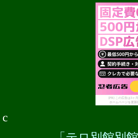
[PR] この広告は
ホームページを更新
c
「テロ別館別