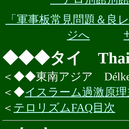
「軍事板常見問題＆良
ジへ
◆◆◆タイ Thaif
＜◆◆東南アジア Délkelet
＜◆
イスラーム過激原理
＜
テロリズムFAQ目次