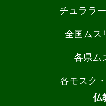
チュララ
全国ムス
各県ム
各モスク
仏