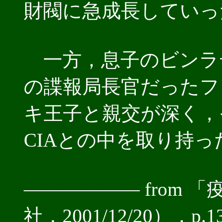
財閥に急成長していっ
一方，息子のビンラ
の諜報局長官だったフ
キ王子と親交が深く，
CIAとの中を取り持っ
―――――― from
社，2001/12/20），p.