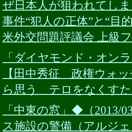
ぜ日本人が狙われてしま
事件“犯人の正体”と“目
米外交問題評議会 上級
「ダイヤモンド・オンライン
【田中秀征 政権ウォッ
ら思う テロをなくすた
「中東の窓」◆（2013/
ス施設の警備（アルジェ