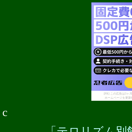
[PR] この広告は
ホームページを更新
c
「テロリズム別