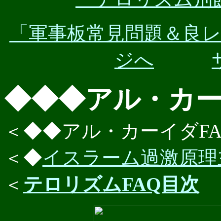
「軍事板常見問題＆良
ジへ
◆◆◆アル・カ
＜◆◆アル・カーイダFA
＜◆
イスラーム過激原理
＜
テロリズムFAQ目次