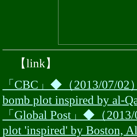
【link】
「CBC」◆（2013/07/02） W
bomb plot inspired by al-Q
「Global Post」◆（2013/
plot 'inspired' by Boston, 