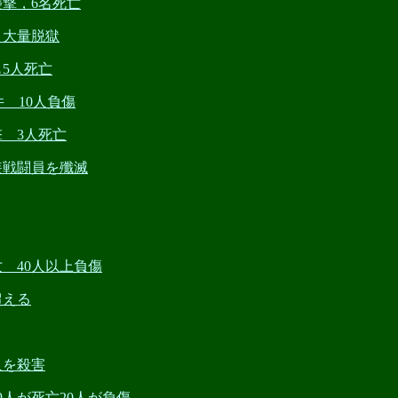
襲撃，6名死亡
スト大量脱獄
も5人死亡
件 10人負傷
撃 3人死亡
武装戦闘員を殲滅
亡 40人以上負傷
超える
人を殺害
，9人が死亡20人が負傷