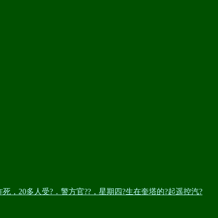
人被炸死，20多人受?．警方官??，星期四?生在奎塔的?起遥控汽?