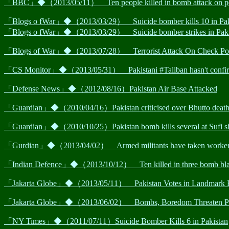
「BBC」◆（2013/05/11） Ten people killed in bomb attack on polling
「Blogs o fWar」◆（2013/03/29） Suicide bomber kills 10 in Pak
「Blogs o fWar」◆（2013/03/29） Suicide bomber strikes in Pakis
「Blogs of War」◆（2013/07/28） Terrorist Attack On Check Post L
「CS Monitor」◆（2013/05/31） Pakistani #Taliban hasn't confirmed 
「Defense News」◆（2012/08/16）Pakistan Air Base Attacked
「Guardian」◆（2010/04/16）Pakistan criticised over Bhutto deat
「Guardian」◆（2010/10/25）Pakistan bomb kills several at Sufi s
「Gurdian」◆（2013/04/02） Armed militants have taken workers hos
「Indian Defence」◆（2013/10/12） Ten killed in three bomb blast
「Jakarta Globe」◆（2013/05/11） Pakistan Votes in Landmark Pol
「Jakarta Globe」◆（2013/06/02） Bombs, Boredom Threaten Pakis
「NY Times」◆（2011/07/11）Suicide Bomber Kills 6 in Pakistan