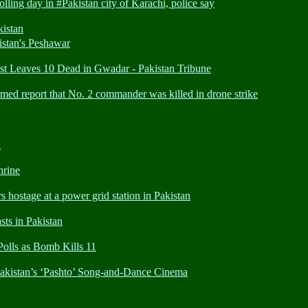
 day in #Pakistan city of Karachi, police say
istan
tan's Peshawar
eaves 10 Dead in Gwadar - Pakistan Tribune
report that No. 2 commander was killed in drone strike
h
hrine
tage at a power grid station in Pakistan
s in Pakistan
ls as Bomb Kills 11
tan’s ‘Pashto’ Song-and-Dance Cinema