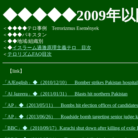
◆◆◆◆◆2009年以降
＜◆◆◆◆テロ事例 Terrorizmus Események
＜◆◆◆パキスタン
＜◆◆地域/組織別
＜◆
イスラーム過激原理主義テロ 目次
＜
テロリズムFAQ目次
【link】
「AJEnglish」◆（2010/12/10） Bomber strikes Pakistan hospital
「Al Jazeera」◆（2011/01/31） Blasts hit northern Pakistan
「AP」◆（2013/05/11） Bombs hit election offices of candidates in n
「AP」◆（2013/06/26） Roadside bomb targeting senior judge kills 
「BBC」◆（2010/09/17）Karachi shut down after killing of exile 