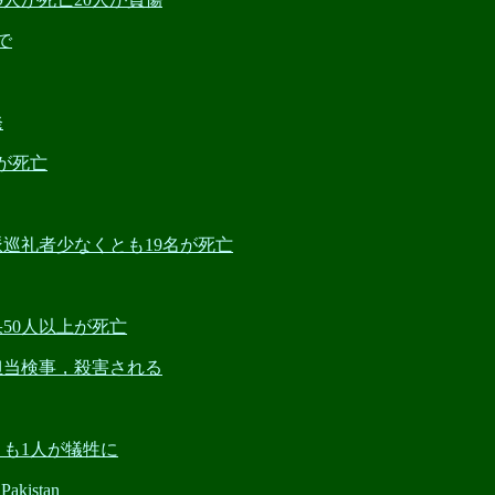
で
発
名が死亡
ア派巡礼者少なくとも19名が死亡
果50人以上が死亡
の担当検事，殺害される
くとも1人が犠牲に
akistan