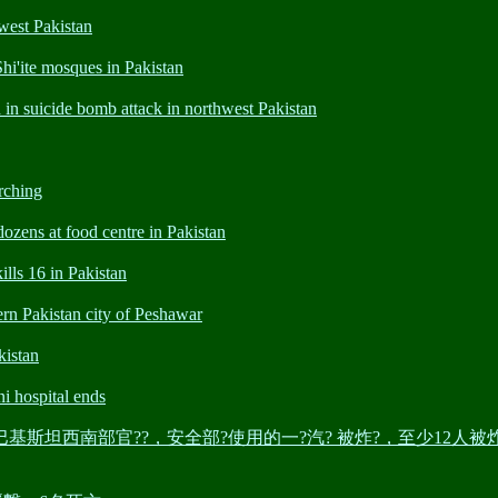
st Pakistan
ite mosques in Pakistan
 suicide bomb attack in northwest Pakistan
rching
ns at food centre in Pakistan
s 16 in Pakistan
Pakistan city of Peshawar
istan
ospital ends
?生: 巴基斯坦西南部官??，安全部?使用的一?汽? 被炸?，至少12