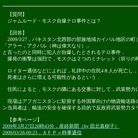
【質問】
ジャムルード・モスク自爆テロ事件とは？
【回答】
2009/3/27，パキスタン北西部の部族地域カイバル地区
「アラー，アクバル（神は偉大なり）」
と言ったのと同時に犯人が自爆したとされるテロ事件．
爆発の衝撃は強烈で，モスクは２つのミナレット（祈りの時
ロイター通信などによれば，礼拝中の住民4８人が死亡し，
死者はさらに増える可能性があるという．
住民によると，モスクの隣にある交番に対して，武装勢力
現場はアフガニスタンに駐留する外国軍向けの物資輸送路の
ン当局者は，輸送の安全を確保する目的で反政府武装勢力タ
【参考ページ】
2009年3月27日20時43分，産経新聞（by 田北真樹子）
2009/03/28-00:23，ＡＦＰ＝時事通信