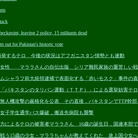
nts
tack
point, leaving 2 police, 15 militants dead
t for Pakistan's historic vote
ン 頻発するテロ 今後の状況はアフガニスタン情勢とも連動
ム社会の女性 マララさんの自伝出版 シリア難民家族の重苦しい
タン ムシャラフ前大統領逮捕で表面化する「赤いモスク」事件の
タン 「パキスタンのタリバン運動（ＴＴＰ）」による選挙妨害テ
統領が無人機攻撃の厳格化を公表 その直後，パキスタンでTTP幹
ン 女子学生通学バス爆破，搬送先病院も襲撃
武装勢力によるテロの被害者マララさん 16歳の誕生日，国連本
バンと戦う15歳の少女・マララちゃんが教えてくれた 途上国少