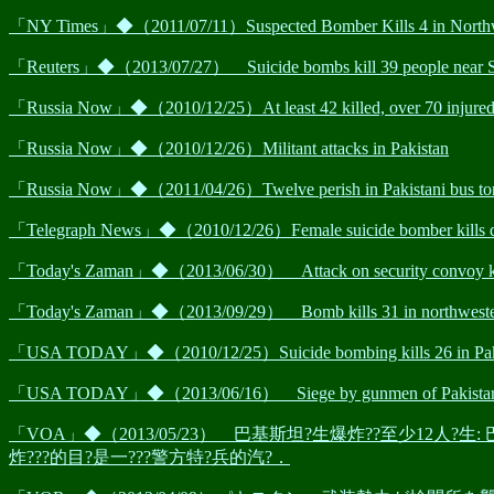
「NY Times」◆（2011/07/11）Suspected Bomber Kills 4 in Northwe
「Reuters」◆（2013/07/27） Suicide bombs kill 39 people near Shi'
「Russia Now」◆（2010/12/25）At least 42 killed, over 70 injured in
「Russia Now」◆（2010/12/26）Militant attacks in Pakistan
「Russia Now」◆（2011/04/26）Twelve perish in Pakistani bus to
「Telegraph News」◆（2010/12/26）Female suicide bomber kills doze
「Today's Zaman」◆（2013/06/30） Attack on security convoy kill
「Today's Zaman」◆（2013/09/29） Bomb kills 31 in northwestern 
「USA TODAY」◆（2010/12/25）Suicide bombing kills 26 in Pak
「USA TODAY」◆（2013/06/16） Siege by gunmen of Pakistani h
「VOA」◆（2013/05/23） 巴基斯坦?生爆炸??至少12人
炸???的目?是一???警方特?兵的汽?．