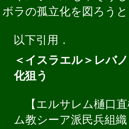
ボラの孤立化を図ろうと
以下引用．
＜イスラエル＞レバノ
化狙う
【エルサレム樋口直
ム教シーア派民兵組織