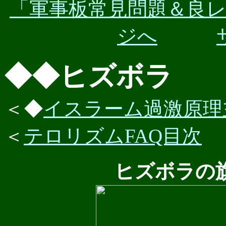
「軍事板常見問題＆良
ジへ
◆◆ヒズボラ
＜◆
イスラーム過激原理
＜
テロリズムFAQ目次
ヒズボラの旗 H