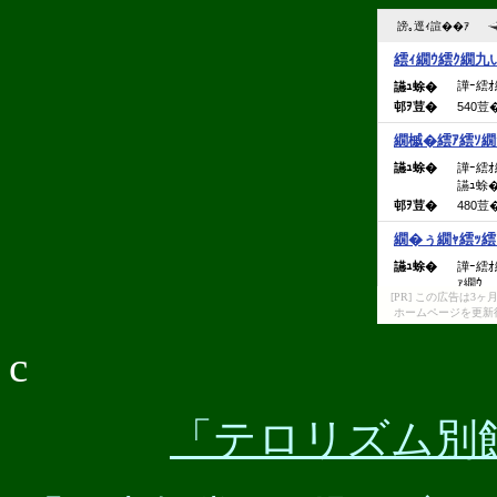
[PR] この広告は
ホームページを更新
c
「テロリズム別