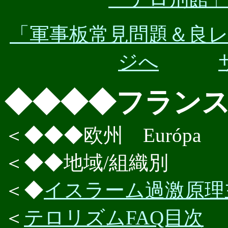
「軍事板常見問題＆良
ジへ
◆◆◆◆フランス Fr
＜◆◆◆欧州
Európa
＜◆◆地域/組織別
＜◆
イスラーム過激原理
＜
テロリズムFAQ目次