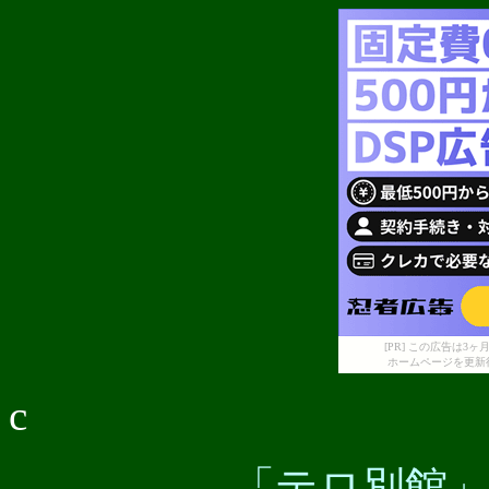
[PR] この広告は
ホームページを更新
c
「テロ別館