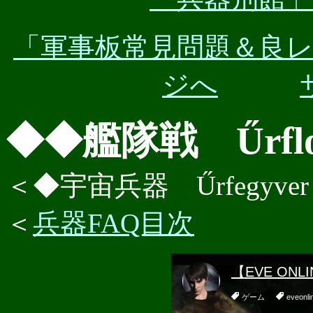
「軍事板常見問題＆良
ジへ
◆◆艦隊戦 Űrflott
＜◆宇宙兵器 Űrfegyver
＜
兵器FAQ目次