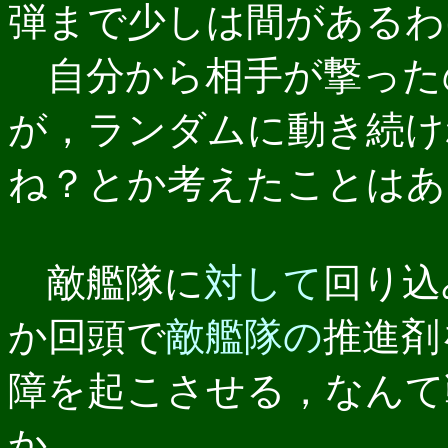
弾まで少しは間があるわ
自分から相手が撃った
が，ランダムに動き続け
ね？とか考えたことはあ
敵艦隊に
対して
回り込
か回頭で
敵艦隊の
推進剤
障を起こさせる，なんて
か．