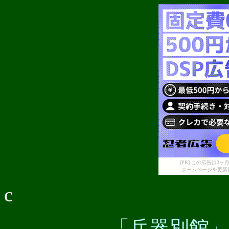
[PR] この広告は
ホームページを更新
c
「兵器別館