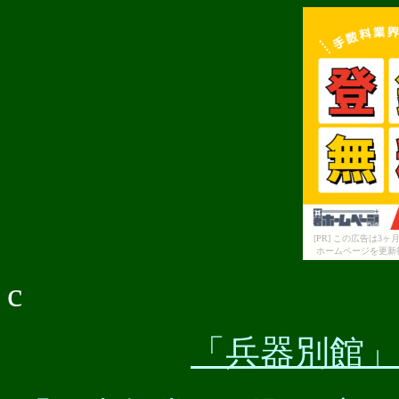
[PR] この広告は
ホームページを更新
c
「兵器別館