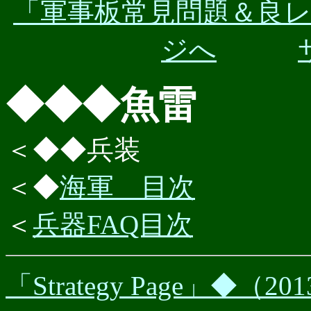
「軍事板常見問題＆良
ジへ
◆◆◆魚雷
＜◆◆兵装
＜◆
海軍 目次
＜
兵器FAQ目次
「Strategy Page」◆（20