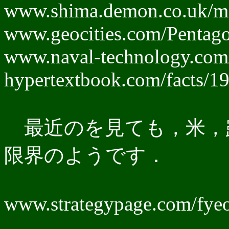
www.shima.demon.co.uk/m
www.geocities.com/Pentag
www.naval-technology.com/c
hypertextbook.com/facts/
最近のを見ても，米，露
限界のようです．
www.strategypage.com/fyeo