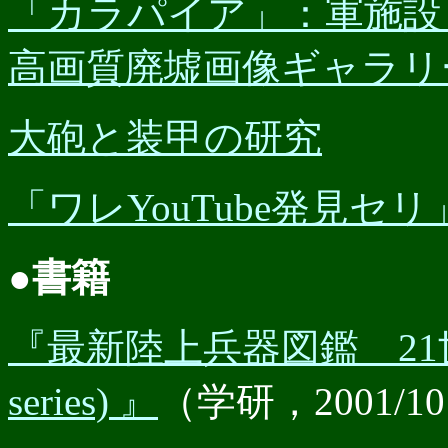
「カラパイア」：軍施設
高画質廃墟画像ギャラリ
大砲と装甲の研究
「ワレYouTube発見セリ」：25ID
●書籍
『最新陸上兵器図鑑 21世紀兵
series) 』
（学研，2001/1