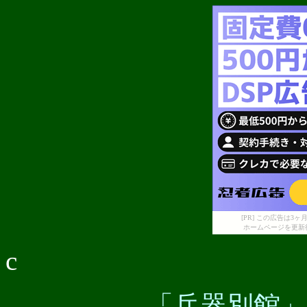
[PR] この広告は
ホームページを更新
c
「兵器別館