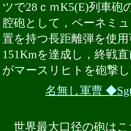
ツで28ｃｍK5(E)列車
腔砲として，ペーネミュ
置を持つ長距離弾を使用
151Kmを達成し，終戦
がマースリヒトを砲撃し
名無し軍曹 ◆Sgt/
世界最大口径の砲はこ