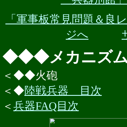
「軍事板常見問題＆良
ジへ
◆◆◆メカニズ
＜◆◆火砲
＜◆
陸戦兵器 目次
＜
兵器FAQ目次